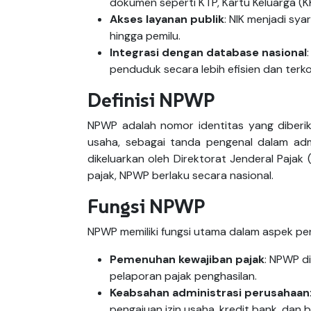
dokumen seperti KTP, Kartu Keluarga (KK
Akses layanan publik
: NIK menjadi sy
hingga pemilu.
Integrasi dengan database nasional
penduduk secara lebih efisien dan terko
Definisi NPWP
NPWP adalah nomor identitas yang diberik
usaha, sebagai tanda pengenal dalam admin
dikeluarkan oleh Direktorat Jenderal Pajak 
pajak, NPWP berlaku secara nasional.
Fungsi NPWP
NPWP memiliki fungsi utama dalam aspek pe
Pemenuhan kewajiban pajak
: NPWP d
pelaporan pajak penghasilan.
Keabsahan administrasi perusahaan
pengajuan izin usaha, kredit bank, dan b