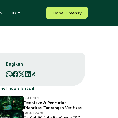
Coba Dimensy
AK
ID
Bagikan
ostingan Terkait
17 Juli 2026
Deepfake & Pencurian
Identitas: Tantangan Verifikasi
Digital 2026
06 Juli 2026
Target 50 Juta Pengguna IKD: