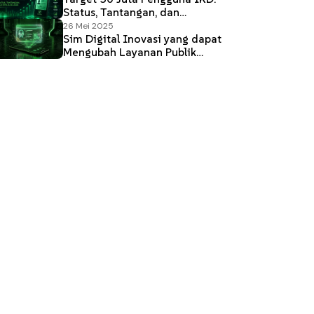
Status, Tantangan, dan
Implikasi 2026
26 Mei 2025
Sim Digital Inovasi yang dapat
Mengubah Layanan Publik
Indonesia