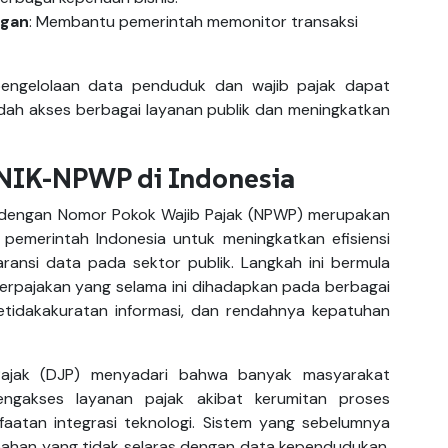
ngan
: Membantu pemerintah memonitor transaksi
pengelolaan data penduduk dan wajib pajak dapat
udah akses berbagai layanan publik dan meningkatkan
 NIK-NPWP di Indonesia
) dengan Nomor Pokok Wajib Pajak (NPWP) merupakan
 pemerintah Indonesia untuk meningkatkan efisiensi
aransi data pada sektor publik. Langkah ini bermula
erpajakan yang selama ini dihadapkan pada berbagai
ketidakakuratan informasi, dan rendahnya kepatuhan
l Pajak (DJP) menyadari bahwa banyak masyarakat
engakses layanan pajak akibat kerumitan proses
atan integrasi teknologi. Sistem yang sebelumnya
mbahan yang tidak selaras dengan data kependudukan,